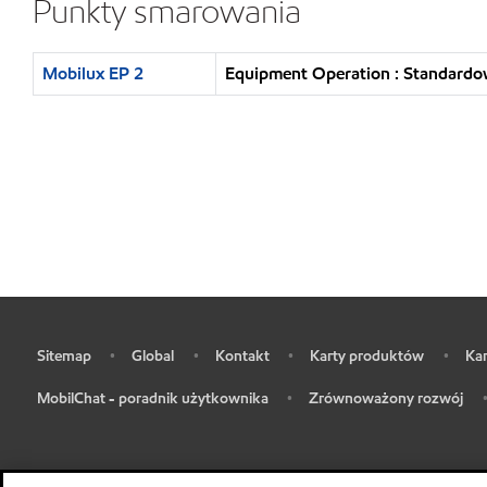
Punkty smarowania
Mobilux EP 2
Equipment Operation : Standardo
Sitemap
Global
Kontakt
Karty produktów
Kar
•
•
•
•
•
MobilChat - poradnik użytkownika
Zrównoważony rozwój
•
•