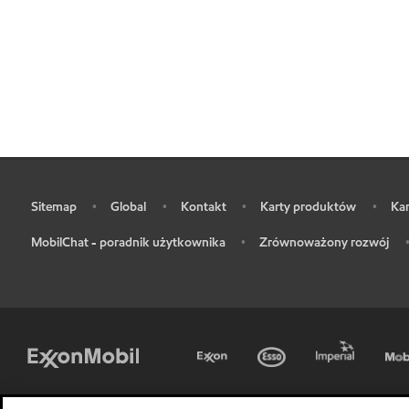
Sitemap
Global
Kontakt
Karty produktów
Kar
•
•
•
•
•
MobilChat - poradnik użytkownika
Zrównoważony rozwój
•
•