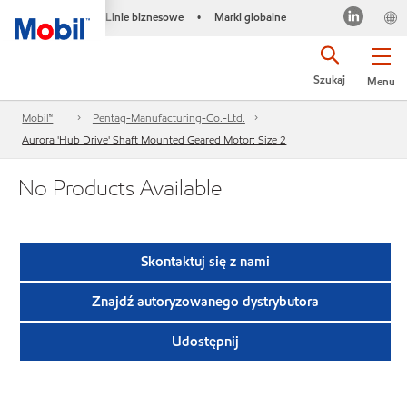
Linie biznesowe
Marki globalne
•
Szukaj
Menu
Mobil™
Pentag-Manufacturing-Co.-Ltd.
Aurora 'Hub Drive' Shaft Mounted Geared Motor: Size 2
No Products Available
Skontaktuj się z nami
Znajdź autoryzowanego dystrybutora
Udostępnij