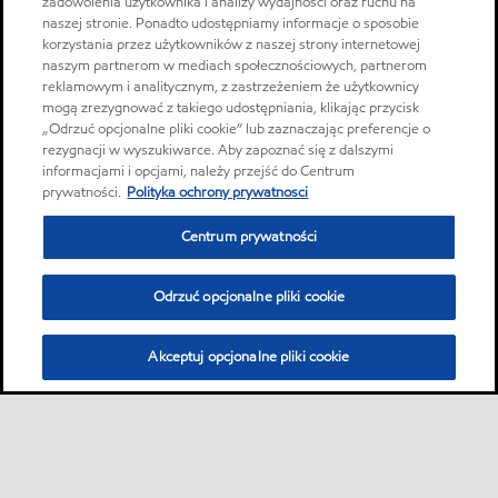
zadowolenia użytkownika i analizy wydajności oraz ruchu na
naszej stronie. Ponadto udostępniamy informacje o sposobie
korzystania przez użytkowników z naszej strony internetowej
naszym partnerom w mediach społecznościowych, partnerom
reklamowym i analitycznym, z zastrzeżeniem że użytkownicy
mogą zrezygnować z takiego udostępniania, klikając przycisk
„Odrzuć opcjonalne pliki cookie” lub zaznaczając preferencje o
rezygnacji w wyszukiwarce. Aby zapoznać się z dalszymi
informacjami i opcjami, należy przejść do Centrum
prywatności.
Polityka ochrony prywatnosci
Centrum prywatności
Odrzuć opcjonalne pliki cookie
Akceptuj opcjonalne pliki cookie