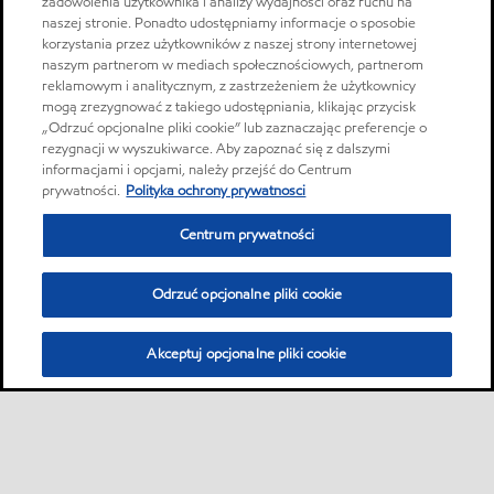
zadowolenia użytkownika i analizy wydajności oraz ruchu na
naszej stronie. Ponadto udostępniamy informacje o sposobie
korzystania przez użytkowników z naszej strony internetowej
naszym partnerom w mediach społecznościowych, partnerom
reklamowym i analitycznym, z zastrzeżeniem że użytkownicy
mogą zrezygnować z takiego udostępniania, klikając przycisk
„Odrzuć opcjonalne pliki cookie” lub zaznaczając preferencje o
rezygnacji w wyszukiwarce. Aby zapoznać się z dalszymi
informacjami i opcjami, należy przejść do Centrum
prywatności.
Polityka ochrony prywatnosci
Centrum prywatności
Odrzuć opcjonalne pliki cookie
Akceptuj opcjonalne pliki cookie