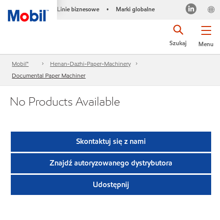
Linie biznesowe
Marki globalne
•
Szukaj
Menu
Mobil™
Henan-Dazhi-Paper-Machinery
Documental Paper Machiner
No Products Available
Skontaktuj się z nami
Znajdź autoryzowanego dystrybutora
Udostępnij