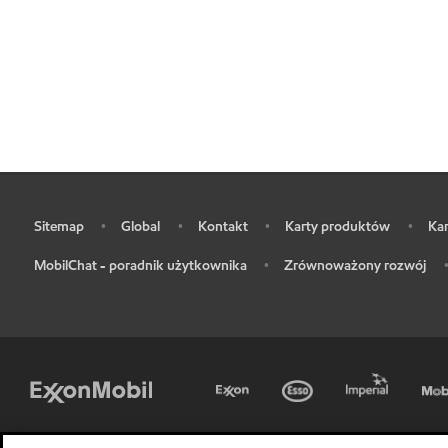
Sitemap
Global
Kontakt
Karty produktów
Kar
•
•
•
•
•
MobilChat - poradnik użytkownika
Zrównoważony rozwój
•
•