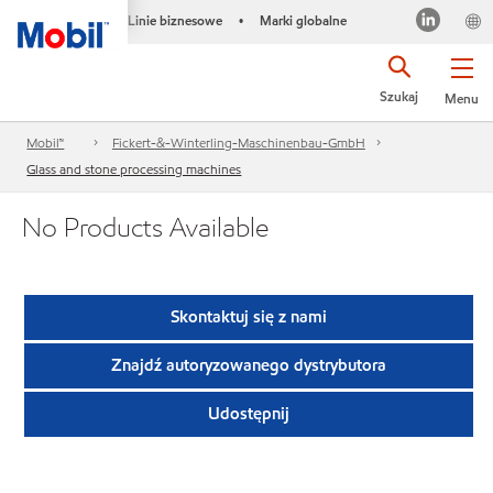
Linie biznesowe
Marki globalne
•
Szukaj
Menu
Mobil™
Fickert-&-Winterling-Maschinenbau-GmbH
Glass and stone processing machines
No Products Available
Skontaktuj się z nami
Znajdź autoryzowanego dystrybutora
Udostępnij