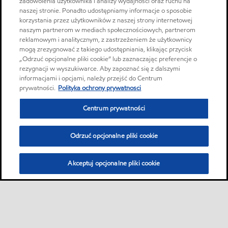
zadowolenia użytkownika i analizy wydajności oraz ruchu na
naszej stronie. Ponadto udostępniamy informacje o sposobie
korzystania przez użytkowników z naszej strony internetowej
naszym partnerom w mediach społecznościowych, partnerom
reklamowym i analitycznym, z zastrzeżeniem że użytkownicy
mogą zrezygnować z takiego udostępniania, klikając przycisk
„Odrzuć opcjonalne pliki cookie” lub zaznaczając preferencje o
rezygnacji w wyszukiwarce. Aby zapoznać się z dalszymi
informacjami i opcjami, należy przejść do Centrum
prywatności.
Polityka ochrony prywatnosci
Centrum prywatności
Odrzuć opcjonalne pliki cookie
Akceptuj opcjonalne pliki cookie