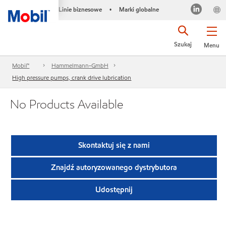
Linie biznesowe
Marki globalne
•
Szukaj
Menu
Mobil™
Hammelmann-GmbH
High pressure pumps, crank drive lubrication
No Products Available
Skontaktuj się z nami
Znajdź autoryzowanego dystrybutora
Udostępnij