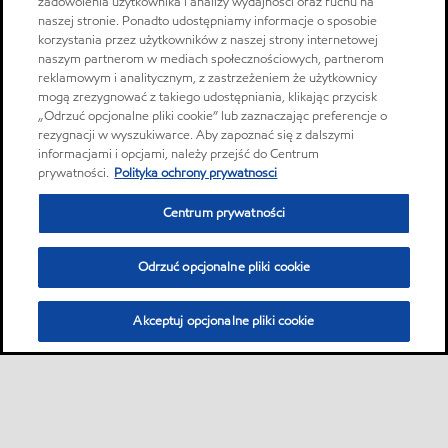
zadowolenia użytkownika i analizy wydajności oraz ruchu na
naszej stronie. Ponadto udostępniamy informacje o sposobie
korzystania przez użytkowników z naszej strony internetowej
naszym partnerom w mediach społecznościowych, partnerom
reklamowym i analitycznym, z zastrzeżeniem że użytkownicy
mogą zrezygnować z takiego udostępniania, klikając przycisk
„Odrzuć opcjonalne pliki cookie” lub zaznaczając preferencje o
rezygnacji w wyszukiwarce. Aby zapoznać się z dalszymi
informacjami i opcjami, należy przejść do Centrum
prywatności.
Polityka ochrony prywatnosci
Centrum prywatności
Odrzuć opcjonalne pliki cookie
Akceptuj opcjonalne pliki cookie