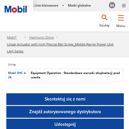
Linie biznesowe
Marki globalne
•
Szukaj
Menu
Mobil™
Harmonic-Drive
Linear Actuator with high Precise Ball Screw_Middle Range Power Unit,
LAH Series
Inne
Mobil SHC 6
Equipment Operation : Standardowe warunki eksploatacji prod
26
ucenta
Skontaktuj się z nami
Znajdź autoryzowanego dystrybutora
Udostępnij