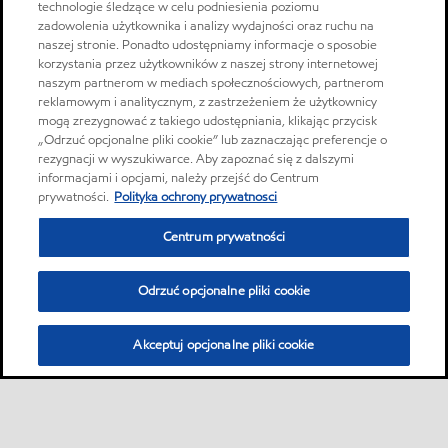
technologie śledzące w celu podniesienia poziomu
zadowolenia użytkownika i analizy wydajności oraz ruchu na
naszej stronie. Ponadto udostępniamy informacje o sposobie
korzystania przez użytkowników z naszej strony internetowej
naszym partnerom w mediach społecznościowych, partnerom
reklamowym i analitycznym, z zastrzeżeniem że użytkownicy
mogą zrezygnować z takiego udostępniania, klikając przycisk
„Odrzuć opcjonalne pliki cookie” lub zaznaczając preferencje o
rezygnacji w wyszukiwarce. Aby zapoznać się z dalszymi
informacjami i opcjami, należy przejść do Centrum
prywatności.
Polityka ochrony prywatnosci
Centrum prywatności
Odrzuć opcjonalne pliki cookie
Akceptuj opcjonalne pliki cookie