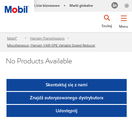
Linie biznesowe
Marki globalne
•
Szukaj
Menu
Mobil™
Hansen-Transmissions
Miscellaneous; Hansen VAR-SPE Variable Speed Reducer
No Products Available
Skontaktuj się z nami
Znajdź autoryzowanego dystrybutora
Udostępnij