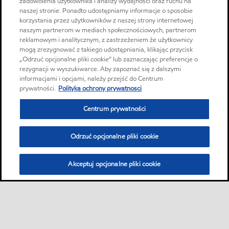
zadowolenia użytkownika i analizy wydajności oraz ruchu na
naszej stronie. Ponadto udostępniamy informacje o sposobie
korzystania przez użytkowników z naszej strony internetowej
naszym partnerom w mediach społecznościowych, partnerom
reklamowym i analitycznym, z zastrzeżeniem że użytkownicy
mogą zrezygnować z takiego udostępniania, klikając przycisk
„Odrzuć opcjonalne pliki cookie” lub zaznaczając preferencje o
rezygnacji w wyszukiwarce. Aby zapoznać się z dalszymi
informacjami i opcjami, należy przejść do Centrum
prywatności.
Polityka ochrony prywatnosci
Centrum prywatności
Odrzuć opcjonalne pliki cookie
Akceptuj opcjonalne pliki cookie