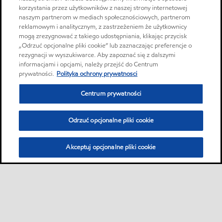
korzystania przez użytkowników z naszej strony internetowej
naszym partnerom w mediach społecznościowych, partnerom
reklamowym i analitycznym, z zastrzeżeniem że użytkownicy
mogą zrezygnować z takiego udostępniania, klikając przycisk
„Odrzuć opcjonalne pliki cookie” lub zaznaczając preferencje o
rezygnacji w wyszukiwarce. Aby zapoznać się z dalszymi
informacjami i opcjami, należy przejść do Centrum
prywatności.
Polityka ochrony prywatnosci
Centrum prywatności
Odrzuć opcjonalne pliki cookie
Akceptuj opcjonalne pliki cookie