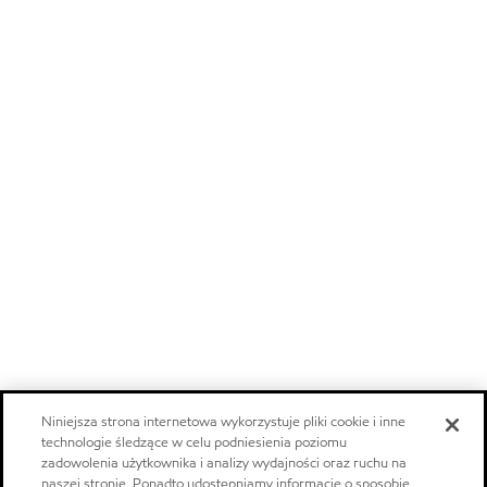
Niniejsza strona internetowa wykorzystuje pliki cookie i inne
technologie śledzące w celu podniesienia poziomu
zadowolenia użytkownika i analizy wydajności oraz ruchu na
naszej stronie. Ponadto udostępniamy informacje o sposobie