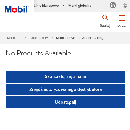
Linie biznesowe
Marki globalne
•
Szukaj
Menu
Mobil™
Faun-GmbH
Mobile driveline-wheel bearing
No Products Available
Skontaktuj się z nami
Znajdź autoryzowanego dystrybutora
Udostępnij