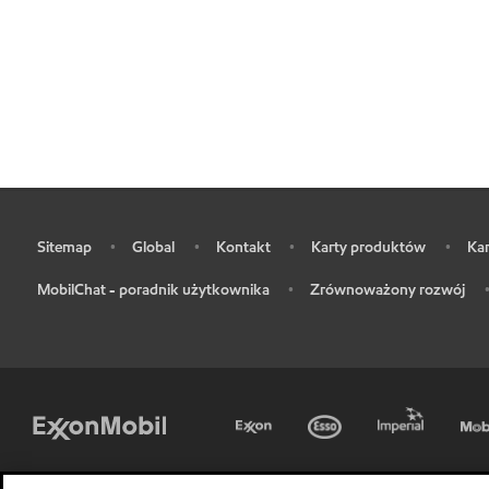
Sitemap
Global
Kontakt
Karty produktów
Kar
•
•
•
•
•
MobilChat - poradnik użytkownika
Zrównoważony rozwój
•
•