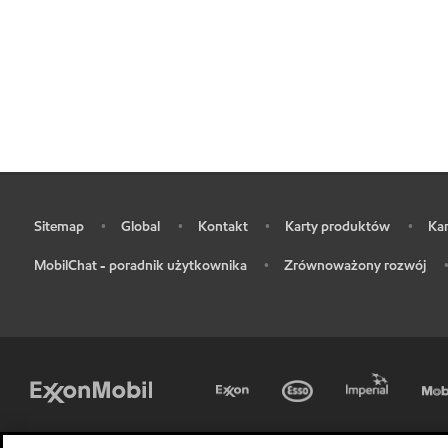
Sitemap
Global
Kontakt
Karty produktów
Kar
•
•
•
•
•
MobilChat - poradnik użytkownika
Zrównoważony rozwój
•
•