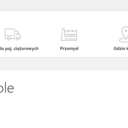
do poj. ciężarowych
Przemysł
Gdzie 
ble