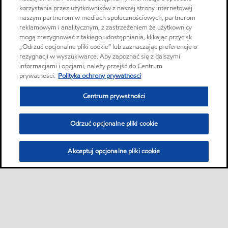
korzystania przez użytkowników z naszej strony internetowej
naszym partnerom w mediach społecznościowych, partnerom
reklamowym i analitycznym, z zastrzeżeniem że użytkownicy
mogą zrezygnować z takiego udostępniania, klikając przycisk
„Odrzuć opcjonalne pliki cookie” lub zaznaczając preferencje o
rezygnacji w wyszukiwarce. Aby zapoznać się z dalszymi
informacjami i opcjami, należy przejść do Centrum
prywatności.
Polityka ochrony prywatnosci
Centrum prywatności
Odrzuć opcjonalne pliki cookie
Akceptuj opcjonalne pliki cookie