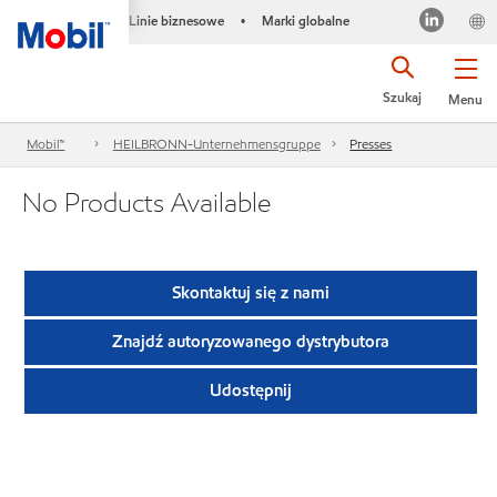
Linie biznesowe
Marki globalne
•
Szukaj
Menu
Mobil™
HEILBRONN-Unternehmensgruppe
Presses
No Products Available
Skontaktuj się z nami
Znajdź autoryzowanego dystrybutora
Udostępnij