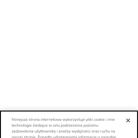
Niniejsza strona internetowa wykorzystuje pliki cookie i inne
technologie śledzące w celu podniesienia poziomu
zadowolenia użytkownika i analizy wydajności oraz ruchu na
naszej stronie. Ponadto udostępniamy informacje o sposobie