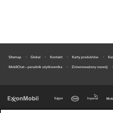
Sitemap
Global
Kontakt
Karty produktów
Kar
•
•
•
•
•
MobilChat - poradnik użytkownika
Zrównoważony rozwój
•
•