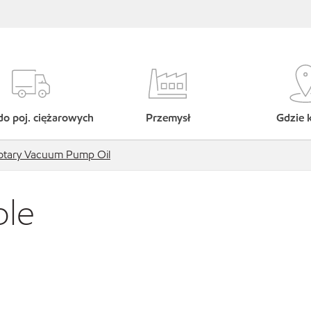
do poj. ciężarowych
Przemysł
Gdzie 
otary Vacuum Pump Oil
ble