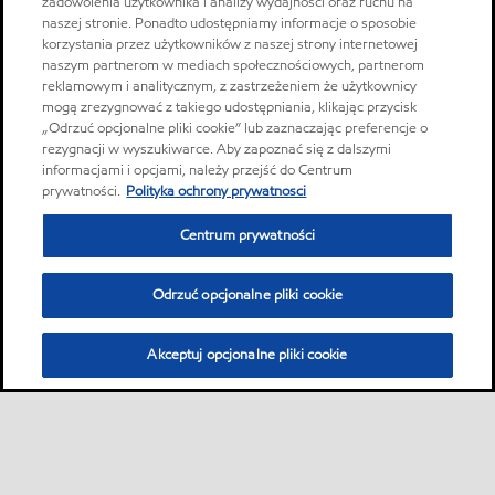
zadowolenia użytkownika i analizy wydajności oraz ruchu na
naszej stronie. Ponadto udostępniamy informacje o sposobie
korzystania przez użytkowników z naszej strony internetowej
naszym partnerom w mediach społecznościowych, partnerom
reklamowym i analitycznym, z zastrzeżeniem że użytkownicy
mogą zrezygnować z takiego udostępniania, klikając przycisk
„Odrzuć opcjonalne pliki cookie” lub zaznaczając preferencje o
rezygnacji w wyszukiwarce. Aby zapoznać się z dalszymi
informacjami i opcjami, należy przejść do Centrum
prywatności.
Polityka ochrony prywatnosci
Centrum prywatności
Odrzuć opcjonalne pliki cookie
Akceptuj opcjonalne pliki cookie