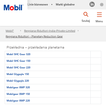
Linie biznesowe
Marki globalne
•
Szukaj
Menu
Mobil™
Reggiana-Riduttori-India-Private-Limited
Reggiana Riduttori - Planetary Reduction Gear
Przekładnia – przekładania planetarna
Mobil SHC Gear 320
Mobil SHC Gear 150
Mobil SHC Gear 220
Mobil Glygoyle 150
Mobil Glygoyle 220
Mobilgear XMP 320
Mobilgear XMP 150
Mobilgear XMP 220