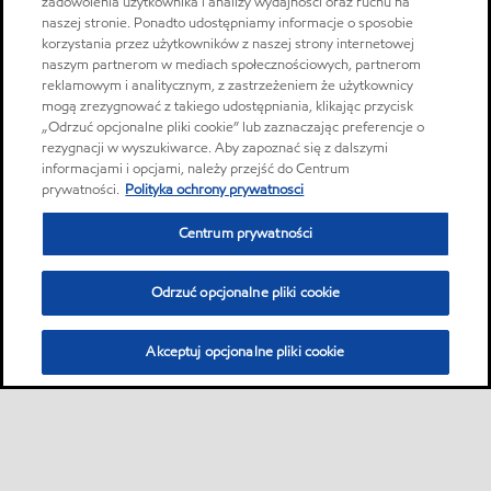
zadowolenia użytkownika i analizy wydajności oraz ruchu na
naszej stronie. Ponadto udostępniamy informacje o sposobie
korzystania przez użytkowników z naszej strony internetowej
naszym partnerom w mediach społecznościowych, partnerom
reklamowym i analitycznym, z zastrzeżeniem że użytkownicy
mogą zrezygnować z takiego udostępniania, klikając przycisk
„Odrzuć opcjonalne pliki cookie” lub zaznaczając preferencje o
rezygnacji w wyszukiwarce. Aby zapoznać się z dalszymi
informacjami i opcjami, należy przejść do Centrum
prywatności.
Polityka ochrony prywatnosci
Centrum prywatności
Odrzuć opcjonalne pliki cookie
Akceptuj opcjonalne pliki cookie