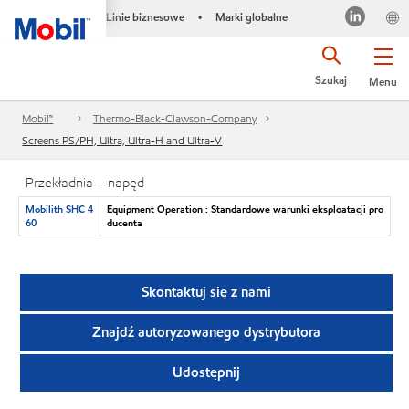
Linie biznesowe
Marki globalne
•
Szukaj
Menu
Mobil™
Thermo-Black-Clawson-Company
Screens PS/PH, Ultra, Ultra-H and Ultra-V
Przekładnia – napęd
Mobilith SHC 4
Equipment Operation : Standardowe warunki eksploatacji pro
60
ducenta
Skontaktuj się z nami
Znajdź autoryzowanego dystrybutora
Udostępnij