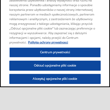
zadowolenia użytkownika i analizy wydajności oraz ruchu na
naszej stronie. Ponadto udostępniamy informacje o sposobie
korzystania przez użytkowników z naszej strony internetowej
naszym partnerom w mediach społecznościowych, partnerom
reklamowym i analitycznym, z zastrzeżeniem że użytkownicy
mogą zrezygnować z takiego udostępniania, klikając przycisk
„Odrzuć opcjonalne pliki cookie” lub zaznaczając preferencje o
rezygnacji w wyszukiwarce. Aby zapoznać się z dalszymi
informacjami i opcjami, należy przejść do Centrum
prywatności.
Polityka ochrony prywatnosci
Centrum prywatności
Odrzuć opcjonalne pliki cookie
Akceptuj opcjonalne pliki cookie