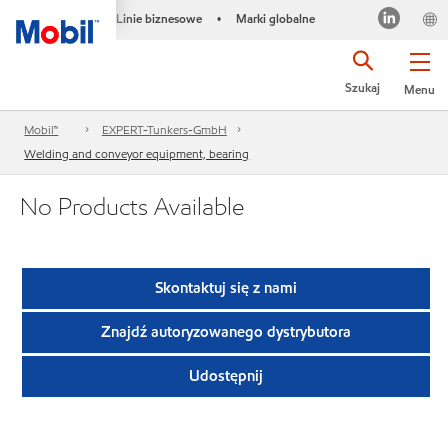
Linie biznesowe
Marki globalne
•
Szukaj
Menu
Mobil™
EXPERT-Tunkers-GmbH
Welding and conveyor equipment, bearing
No Products Available
Skontaktuj się z nami
Znajdź autoryzowanego dystrybutora
Udostępnij