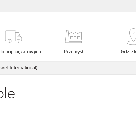
do poj. ciężarowych
Przemysł
Gdzie 
ll International)
ble