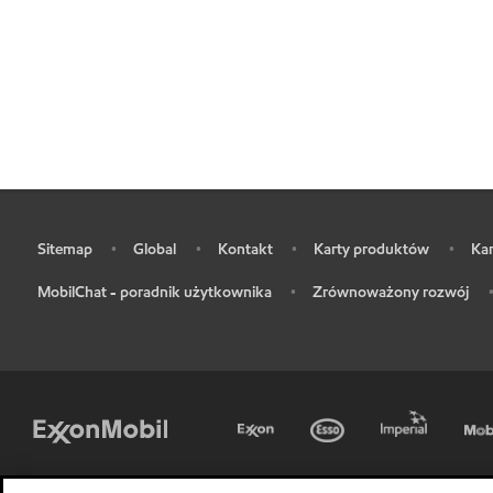
Sitemap
Global
Kontakt
Karty produktów
Kar
•
•
•
•
•
MobilChat - poradnik użytkownika
Zrównoważony rozwój
•
•