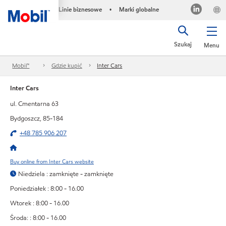
Linie biznesowe
Marki globalne
•
Szukaj
Menu
Mobil™
Gdzie kupić
Inter Cars
Inter Cars
ul. Cmentarna 63
Bydgoszcz, 85-184
+48 785 906 207
Buy online from Inter Cars website
Niedziela : zamknięte - zamknięte
Poniedziałek : 8:00 - 16.00
Wtorek : 8:00 - 16.00
Środa: : 8:00 - 16.00