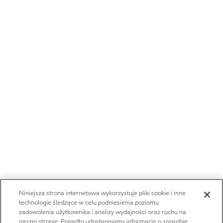
Niniejsza strona internetowa wykorzystuje pliki cookie i inne
technologie śledzące w celu podniesienia poziomu
zadowolenia użytkownika i analizy wydajności oraz ruchu na
naszej stronie. Ponadto udostępniamy informacje o sposobie