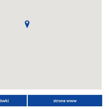
ówki
strona www