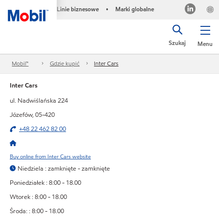
Linie biznesowe
Marki globalne
•
Szukaj
Menu
Mobil™
Gdzie kupić
Inter Cars
Inter Cars
ul. Nadwiślańska 224
Józefów, 05-420
+48 22 462 82 00
Buy online from Inter Cars website
Niedziela : zamknięte - zamknięte
Poniedziałek : 8:00 - 18.00
Wtorek : 8:00 - 18.00
Środa: : 8:00 - 18.00