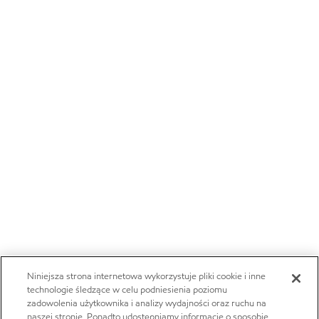
Niniejsza strona internetowa wykorzystuje pliki cookie i inne
technologie śledzące w celu podniesienia poziomu
zadowolenia użytkownika i analizy wydajności oraz ruchu na
naszej stronie. Ponadto udostępniamy informacje o sposobie