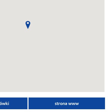
ówki
strona www