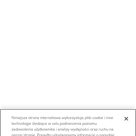
Niniejsza strona internetowa wykorzystuje pliki cookie i inne
technologie śledzące w celu podniesienia poziomu
zadowolenia użytkownika i analizy wydajności oraz ruchu na
naszej stronie. Ponadto udostępniamy informacje o sposobie