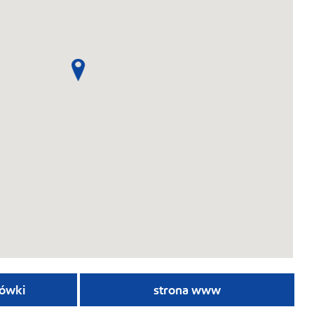
ówki
strona www