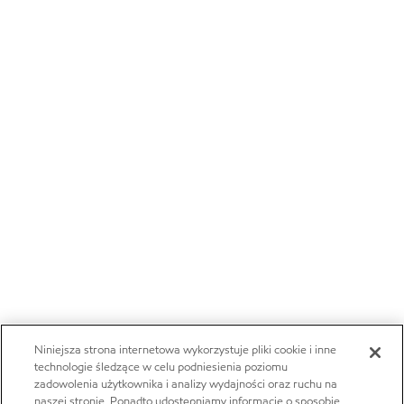
Niniejsza strona internetowa wykorzystuje pliki cookie i inne
technologie śledzące w celu podniesienia poziomu
zadowolenia użytkownika i analizy wydajności oraz ruchu na
naszej stronie. Ponadto udostępniamy informacje o sposobie