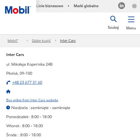
Linie biznesowe
Marki globalne
•
Szukaj
Menu
Mobil™
Gdzie kupić
Inter Cars
Inter Cars
ul. Mikołaja Kopernika 24B
Płońsk, 09-100
+48 23 677 31 60
Buy online from Inter Cars website
Niedziela : zamknięte - zamknięte
Poniedziałek : 8:00 - 18.00
Wtorek : 8:00 - 18.00
Środa: : 8:00 - 18.00