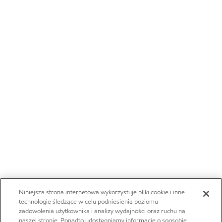
Niniejsza strona internetowa wykorzystuje pliki cookie i inne
technologie śledzące w celu podniesienia poziomu
zadowolenia użytkownika i analizy wydajności oraz ruchu na
naszej stronie. Ponadto udostępniamy informacje o sposobie