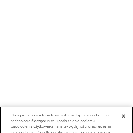
Niniejsza strona internetowa wykorzystuje pliki cookie i inne
technologie śledzące w celu podniesienia poziomu
zadowolenia użytkownika i analizy wydajności oraz ruchu na
naszej stronie. Ponadto udostępniamy informacje o sposobie