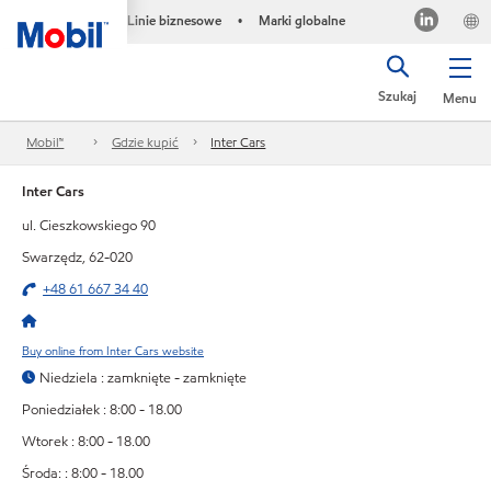
Linie biznesowe
Marki globalne
•
Szukaj
Menu
Mobil™
Gdzie kupić
Inter Cars
Inter Cars
ul. Cieszkowskiego 90
Swarzędz, 62-020
+48 61 667 34 40
Buy online from Inter Cars website
Niedziela : zamknięte - zamknięte
Poniedziałek : 8:00 - 18.00
Wtorek : 8:00 - 18.00
Środa: : 8:00 - 18.00