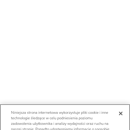
Niniejsza strona internetowa wykorzystuje pliki cookie i inne
technologie śledzące w celu podniesienia poziomu
zadowolenia użytkownika i analizy wydajności oraz ruchu na
naszej stronie. Ponadto udostępniamy informacje o sposobie