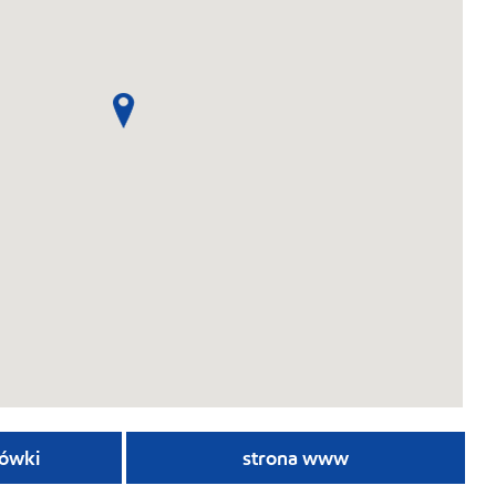
ówki
strona www