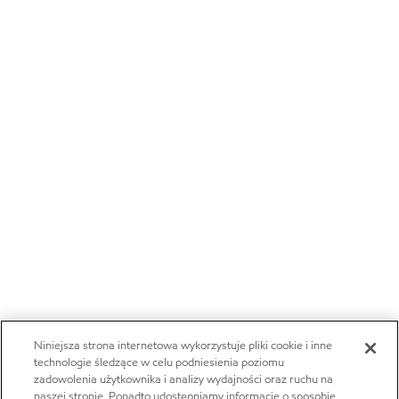
Niniejsza strona internetowa wykorzystuje pliki cookie i inne
technologie śledzące w celu podniesienia poziomu
zadowolenia użytkownika i analizy wydajności oraz ruchu na
naszej stronie. Ponadto udostępniamy informacje o sposobie