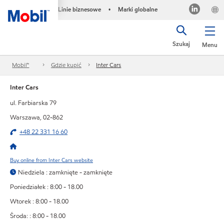
Linie biznesowe
Marki globalne
•
Szukaj
Menu
Mobil™
Gdzie kupić
Inter Cars
Inter Cars
ul. Farbiarska 79
Warszawa, 02-862
+48 22 331 16 60
Buy online from Inter Cars website
Niedziela : zamknięte - zamknięte
Poniedziałek : 8:00 - 18.00
Wtorek : 8:00 - 18.00
Środa: : 8:00 - 18.00