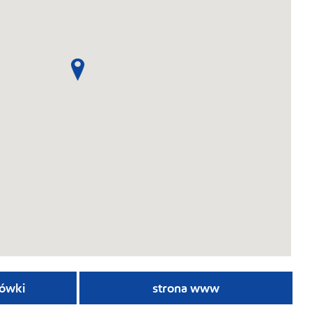
ówki
strona www