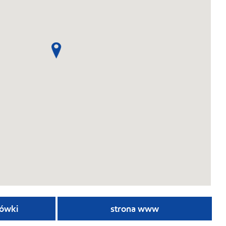
ówki
strona www