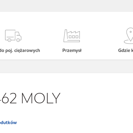
do poj. ciężarowych
Przemysł
Gdzie 
 462 MOLY
rodutków