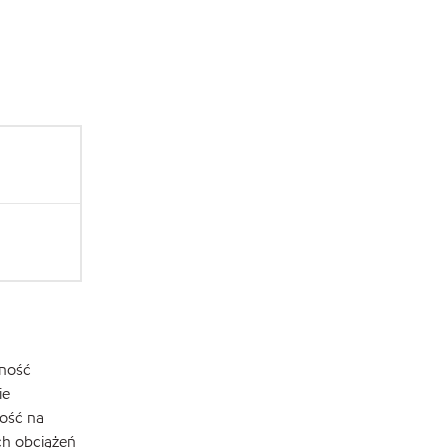
lność
ie
ość na
ch obciążeń