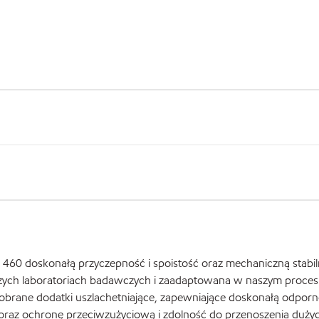
60 doskonałą przyczepność i spoistość oraz mechaniczną stabi
szych laboratoriach badawczych i zaadaptowana w naszym proces
obrane dodatki uszlachetniające, zapewniające doskonałą odporn
 oraz ochronę przeciwzużyciową i zdolność do przenoszenia duży