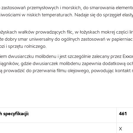
o zastosowań przemysłowych i morskich, do smarowania elemen
ciwościami w niskich temperaturach. Nadaje się do sprzęgieł elas
yskach wałków prowadzących filc, w łożyskach mokrej części lin
kże dobry smar uniwersalny do ogólnych zastosowań w papierniac
 i sprzętu rolniczego.
dwusiarczku molibdenu i jest szczególnie zalecany przez Exxo
a ciągników, gdzie dwusiarczek molibdenu zapewnia dodatkową o
gą prowadzić do przerwania filmu olejowego, powodując kontakt 
 specyfikacji:
461
X