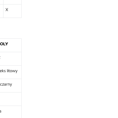
X
MOLY
2
ks litowy
czarny
a