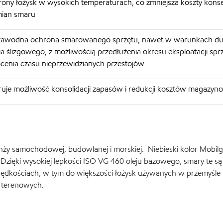
ony łożysk w wysokich temperaturach, co zmniejsza koszty konse
ian smaru
zawodna ochrona smarowanego sprzętu, nawet w warunkach d
ia ślizgowego, z możliwością przedłużenia okresu eksploatacji sprz
cenia czasu nieprzewidzianych przestojów
ruje możliwość konsolidacji zapasów i redukcji kosztów magazy
ży samochodowej, budowlanej i morskiej. Niebieski kolor Mobil
Dzięki wysokiej lepkości ISO VG 460 oleju bazowego, smary te są
rędkościach, w tym do większości łożysk używanych w przemyśle
 terenowych.