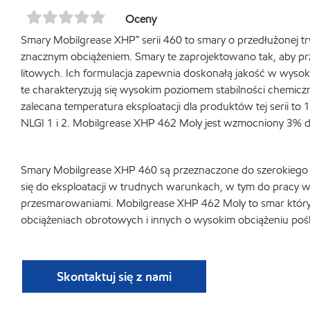
Oceny
Smary Mobilgrease XHP™ serii 460 to smary o przedłużonej 
znacznym obciążeniem. Smary te zaprojektowano tak, aby prz
litowych. Ich formulacja zapewnia doskonałą jakość w wysok
te charakteryzują się wysokim poziomem stabilności chemiczn
zalecana temperatura eksploatacji dla produktów tej serii t
NLGI 1 i 2. Mobilgrease XHP 462 Moly jest wzmocniony 3% 
Smary Mobilgrease XHP 460 są przeznaczone do szerokiego za
się do eksploatacji w trudnych warunkach, w tym do pracy
przesmarowaniami. Mobilgrease XHP 462 Moly to smar który
obciążeniach obrotowych i innych o wysokim obciążeniu poś
Skontaktuj się z nami