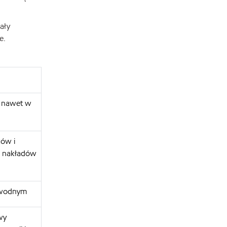
ały
e.
, nawet w
ków i
u nakładów
 wodnym
wy