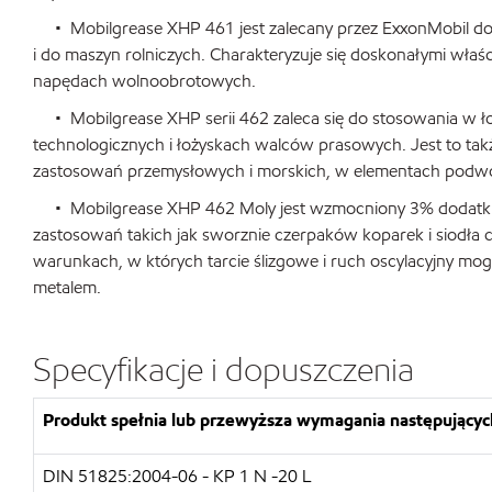
• Mobilgrease XHP 461 jest zalecany przez ExxonMobil d
i do maszyn rolniczych. Charakteryzuje się doskonałymi właś
napędach wolnoobrotowych.
• Mobilgrease XHP serii 462 zaleca się do stosowania w łoż
technologicznych i łożyskach walców prasowych. Jest to ta
zastosowań przemysłowych i morskich, w elementach podwozi
• Mobilgrease XHP 462 Moly jest wzmocniony 3% dodatkiem 
zastosowań takich jak sworznie czerpaków koparek i siodł
warunkach, w których tarcie ślizgowe i ruch oscylacyjny mo
metalem.
Specyfikacje i dopuszczenia
Produkt spełnia lub przewyższa wymagania następujących
DIN 51825:2004-06 - KP 1 N -20 L