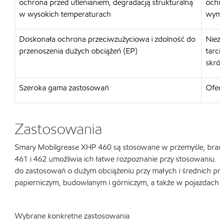
ochrona przed utlenianiem, degradacją strukturalną
ochr
w wysokich temperaturach
wym
Doskonała ochrona przeciwzużyciowa i zdolność do
Nie
przenoszenia dużych obciążeń (EP)
tarc
skró
Szeroka gama zastosowań
Ofe
Zastosowania
Smary Mobilgrease XHP 460 są stosowane w przemyśle, bran
461 i 462 umożliwia ich łatwe rozpoznanie przy stosowaniu. 
do zastosowań o dużym obciążeniu przy małych i średnich p
papierniczym, budowlanym i górniczym, a także w pojazdach
Wybrane konkretne zastosowania