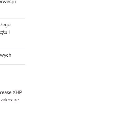
rwacji i
użego
ętu i
nowych
grease XHP
 zalecane