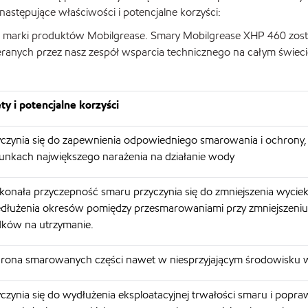
astępujące właściwości i potencjalne korzyści:
 marki produktów Mobilgrease. Smary Mobilgrease XHP 460 zost
ranych przez nasz zespół wsparcia technicznego na całym świeci
ty i potencjalne korzyści
yczynia się do zapewnienia odpowiedniego smarowania i ochrony
unkach największego narażenia na działanie wody
onała przyczepność smaru przyczynia się do zmniejszenia wycie
edłużenia okresów pomiędzy przesmarowaniami przy zmniejszeni
dków na utrzymanie.
rona smarowanych części nawet w niesprzyjającym środowisku
czynia się do wydłużenia eksploatacyjnej trwałości smaru i popra