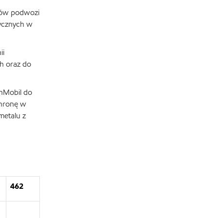
tów podwozi
tycznych w
ii
h oraz do
nMobil do
chronę w
metalu z
462