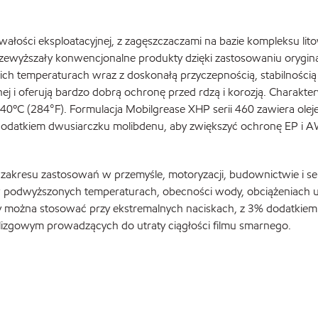
trwałości eksploatacyjnej, z zagęszczaczami na bazie kompleksu 
ewyższały konwencjonalne produkty dzięki zastosowaniu oryginaln
ich temperaturach wraz z doskonałą przyczepnością, stabilnością
ej i oferują bardzo dobrą ochronę przed rdzą i korozją. Charakte
o 140ºC (284°F). Formulacja Mobilgrease XHP serii 460 zawiera ol
dodatkiem dwusiarczku molibdenu, aby zwiększyć ochronę EP i A
kresu zastosowań w przemyśle, motoryzacji, budownictwie i sekt
 w podwyższonych temperaturach, obecności wody, obciążeniach 
 można stosować przy ekstremalnych naciskach, z 3% dodatkiem 
lizgowym prowadzących do utraty ciągłości filmu smarnego.