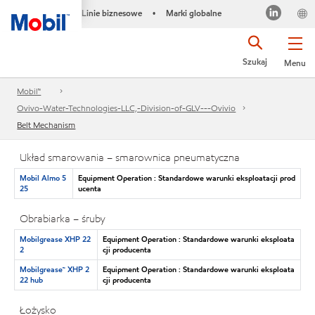
Linie biznesowe
Marki globalne
•
Szukaj
Menu
Mobil™
Ovivo-Water-Technologies-LLC,-Division-of-GLV---Ovivio
Belt Mechanism
Układ smarowania – smarownica pneumatyczna
Mobil Almo 5
Equipment Operation : Standardowe warunki eksploatacji prod
25
ucenta
Obrabiarka – śruby
Mobilgrease XHP 22
Equipment Operation : Standardowe warunki eksploata
2
cji producenta
Mobilgrease™ XHP 2
Equipment Operation : Standardowe warunki eksploata
22 hub
cji producenta
Łożysko