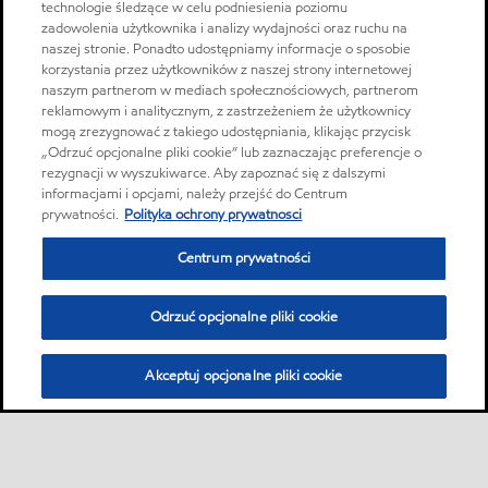
technologie śledzące w celu podniesienia poziomu
zadowolenia użytkownika i analizy wydajności oraz ruchu na
naszej stronie. Ponadto udostępniamy informacje o sposobie
korzystania przez użytkowników z naszej strony internetowej
naszym partnerom w mediach społecznościowych, partnerom
reklamowym i analitycznym, z zastrzeżeniem że użytkownicy
mogą zrezygnować z takiego udostępniania, klikając przycisk
„Odrzuć opcjonalne pliki cookie” lub zaznaczając preferencje o
rezygnacji w wyszukiwarce. Aby zapoznać się z dalszymi
informacjami i opcjami, należy przejść do Centrum
prywatności.
Polityka ochrony prywatnosci
Centrum prywatności
Odrzuć opcjonalne pliki cookie
Akceptuj opcjonalne pliki cookie