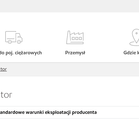
do poj. ciężarowych
Przemysł
Gdzie 
ctor
tor
tandardowe warunki eksploatacji producenta