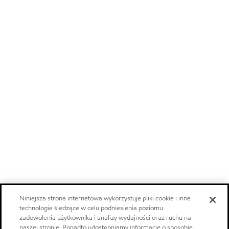
Niniejsza strona internetowa wykorzystuje pliki cookie i inne
technologie śledzące w celu podniesienia poziomu
zadowolenia użytkownika i analizy wydajności oraz ruchu na
naszej stronie. Ponadto udostępniamy informacje o sposobie