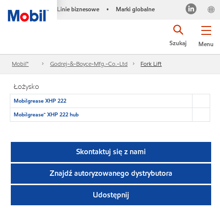
Linie biznesowe
Marki globalne
•
Szukaj
Menu
Mobil™
Godrej-&-Boyce-Mfg.-Co.-Ltd
Fork Lift
Łożysko
Mobilgrease XHP 222
Mobilgrease™ XHP 222 hub
Skontaktuj się z nami
Znajdź autoryzowanego dystrybutora
Udostępnij