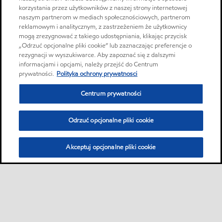
korzystania przez użytkowników z naszej strony internetowej
naszym partnerom w mediach społecznościowych, partnerom
reklamowym i analitycznym, z zastrzeżeniem że użytkownicy
mogą zrezygnować z takiego udostępniania, klikając przycisk
„Odrzuć opcjonalne pliki cookie” lub zaznaczając preferencje o
rezygnacji w wyszukiwarce. Aby zapoznać się z dalszymi
informacjami i opcjami, należy przejść do Centrum
prywatności.
Polityka ochrony prywatnosci
Centrum prywatności
Odrzuć opcjonalne pliki cookie
Akceptuj opcjonalne pliki cookie