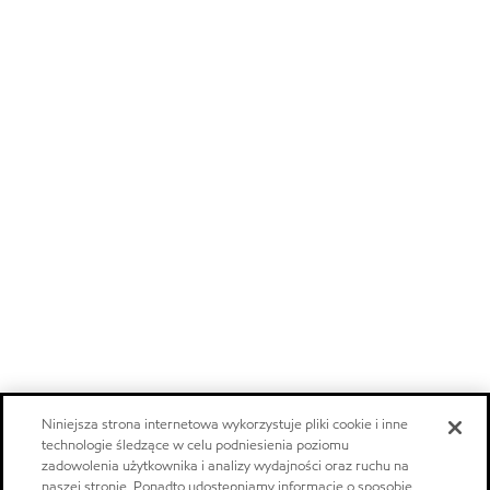
Niniejsza strona internetowa wykorzystuje pliki cookie i inne
technologie śledzące w celu podniesienia poziomu
zadowolenia użytkownika i analizy wydajności oraz ruchu na
naszej stronie. Ponadto udostępniamy informacje o sposobie