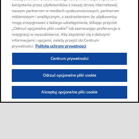
korzystania przez użytkowników z naszej strony internetowej
naszym partnerom w mediach społecznościowych, partnerom
reklamowym i analitycznym, z zastrzeżeniem że użytkownicy
mogą zrezygnować z takiego udostępniania, klikając przycisk
„Odrzuć opcjonalne pliki cookie” lub zaznaczając preferencje o
rezygnacji w wyszukiwarce. Aby zapoznać się z dalszymi
informacjami i opcjami, należy przejść do Centrum
prywatności.
Polityka ochrony prywatnosci
Centrum prywatności
Odrzuć opcjonalne pliki cookie
Akceptuj opcjonalne pliki cookie