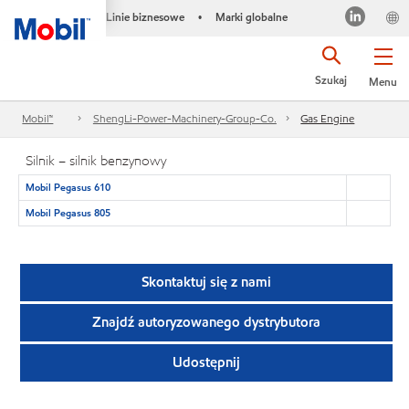
Linie biznesowe
Marki globalne
•
Szukaj
Menu
Mobil™
ShengLi-Power-Machinery-Group-Co.
Gas Engine
Silnik – silnik benzynowy
Mobil Pegasus 610
Mobil Pegasus 805
Skontaktuj się z nami
Znajdź autoryzowanego dystrybutora
Udostępnij