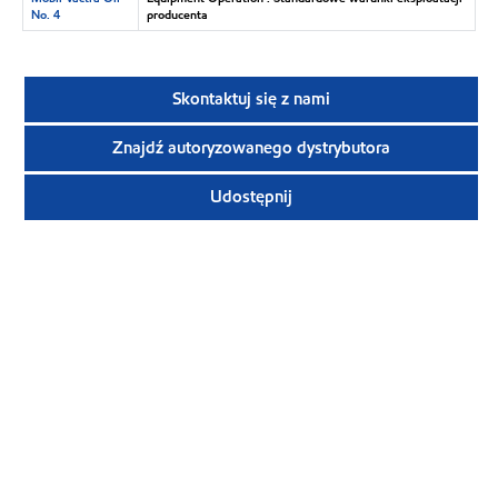
No. 4
producenta
Skontaktuj się z nami
Znajdź autoryzowanego dystrybutora
Udostępnij