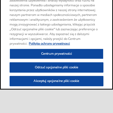
zadowolenia użytkownika i analizy wydajności oraz ruchu na
naszej stronie. Ponadto udostępniamy informacje o sposobie
korzystania przez użytkowników z naszej strony internetowej
naszym partnerom w mediach społecznościowych, partnerom
reklamowym i analitycznym, z zastrzeżeniem że użytkownicy
mogą zrezygnować z takiego udostępniania, klikając przycisk
„Odrzuć opcjonalne pliki cookie” lub zaznaczając preferencje o
rezygnacji w wyszukiwarce. Aby zapoznać się z dalszymi
informacjami i opcjami, należy przejść do Centrum
prywatności.
Polityka ochrony prywatnosci
Centrum prywatności
Odrzuć opcjonalne pliki cookie
Akceptuj opcjonalne pliki cookie