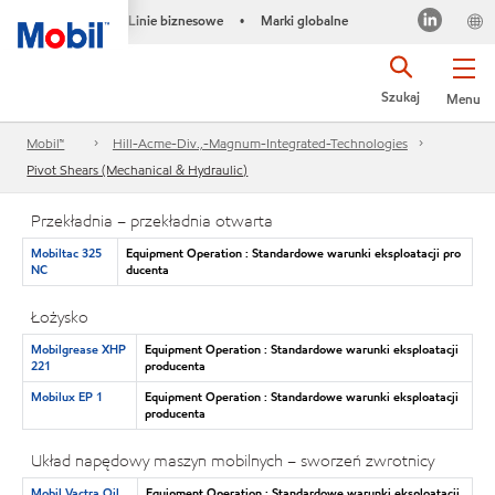
Linie biznesowe
Marki globalne
•
Szukaj
Menu
Mobil™
Hill-Acme-Div.,-Magnum-Integrated-Technologies
Pivot Shears (Mechanical & Hydraulic)
Przekładnia – przekładnia otwarta
Mobiltac 325
Equipment Operation : Standardowe warunki eksploatacji pro
NC
ducenta
Łożysko
Mobilgrease XHP
Equipment Operation : Standardowe warunki eksploatacji
221
producenta
Mobilux EP 1
Equipment Operation : Standardowe warunki eksploatacji
producenta
Układ napędowy maszyn mobilnych – sworzeń zwrotnicy
Mobil Vactra Oil
Equipment Operation : Standardowe warunki eksploatacji