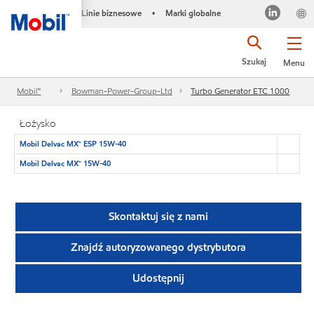
Linie biznesowe
Marki globalne
•
Szukaj
Menu
Mobil™
Bowman-Power-Group-Ltd
Turbo Generator ETC 1000
Łożysko
Mobil Delvac MX™ ESP 15W-40
Mobil Delvac MX™ 15W-40
Skontaktuj się z nami
Znajdź autoryzowanego dystrybutora
Udostępnij