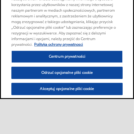
korzystania przez użytkowników z naszej strony internetowej
naszym partnerom w mediach społecznościowych, partnerom
reklamowym i analitycznym, z zastrzeżeniem że użytkownicy
mogą zrezygnować z takiego udostępniania, klikając przycisk
„Odrzuć opcjonalne pliki cookie” lub zaznaczając preferencje o
rezygnacji w wyszukiwarce. Aby zapoznać się z dalszymi
informacjami i opcjami, należy przejść do Centrum
prywatności.
Polityka ochrony prywatnosci
Centrum prywatności
Odrzuć opcjonalne pliki cookie
Akceptuj opcjonalne pliki cookie