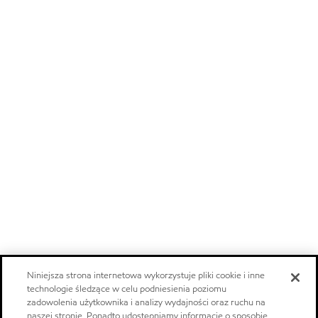
Niniejsza strona internetowa wykorzystuje pliki cookie i inne
technologie śledzące w celu podniesienia poziomu
zadowolenia użytkownika i analizy wydajności oraz ruchu na
naszej stronie. Ponadto udostępniamy informacje o sposobie