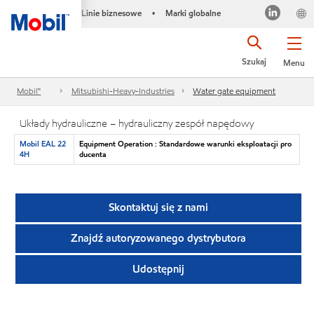
Linie biznesowe
Marki globalne
•
Szukaj
Menu
Mobil™
Mitsubishi-Heavy-Industries
Water gate equipment
Układy hydrauliczne – hydrauliczny zespół napędowy
Mobil EAL 22
Equipment Operation : Standardowe warunki eksploatacji pro
4H
ducenta
Skontaktuj się z nami
Znajdź autoryzowanego dystrybutora
Udostępnij