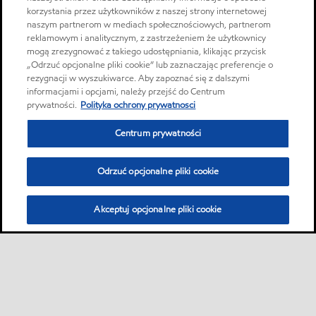
korzystania przez użytkowników z naszej strony internetowej
naszym partnerom w mediach społecznościowych, partnerom
reklamowym i analitycznym, z zastrzeżeniem że użytkownicy
mogą zrezygnować z takiego udostępniania, klikając przycisk
„Odrzuć opcjonalne pliki cookie” lub zaznaczając preferencje o
rezygnacji w wyszukiwarce. Aby zapoznać się z dalszymi
informacjami i opcjami, należy przejść do Centrum
prywatności.
Polityka ochrony prywatnosci
Centrum prywatności
Odrzuć opcjonalne pliki cookie
Akceptuj opcjonalne pliki cookie