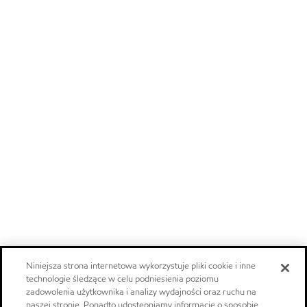
Niniejsza strona internetowa wykorzystuje pliki cookie i inne
technologie śledzące w celu podniesienia poziomu
zadowolenia użytkownika i analizy wydajności oraz ruchu na
naszej stronie. Ponadto udostępniamy informacje o sposobie