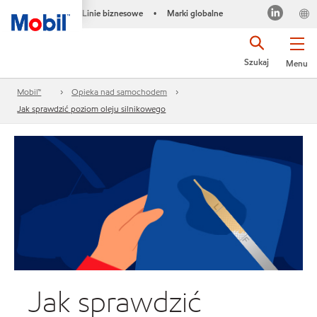
Linie biznesowe
Marki globalne
•
Szukaj
Menu
Mobil™
Opieka nad samochodem
Jak sprawdzić poziom oleju silnikowego
Jak sprawdzić