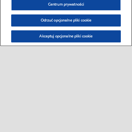
Centrum prywatności
Odrzuć opcjonalne pliki cookie
Akceptuj opcjonalne pliki cookie
Sitemap
Global
Kontakt
Karty produktów
•
•
•
•