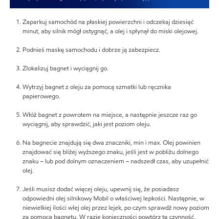
Zaparkuj samochód na płaskiej powierzchni i odczekaj dziesięć
minut, aby silnik mógł ostygnąć, a olej i spłynął do miski olejowej.
Podnieś maskę samochodu i dobrze ją zabezpiecz.
Zlokalizuj bagnet i wyciągnij go.
Wytrzyj bagnet z oleju za pomocą szmatki lub ręcznika
papierowego.
Włóż bagnet z powrotem na miejsce, a następnie jeszcze raz go
wyciągnij, aby sprawdzić, jaki jest poziom oleju.
Na bagnecie znajdują się dwa znaczniki, min i max. Olej powinien
znajdować się bliżej wyższego znaku, jeśli jest w pobliżu dolnego
znaku – lub pod dolnym oznaczeniem – nadszedł czas, aby uzupełnić
olej.
Jeśli musisz dodać więcej oleju, upewnij się, że posiadasz
odpowiedni olej silnikowy Mobil o właściwej lepkości. Następnie, w
niewielkiej ilości wlej olej przez lejek, po czym sprawdź nowy poziom
za pomocą bagnetu. W razie konieczności powtórz tę czynność.