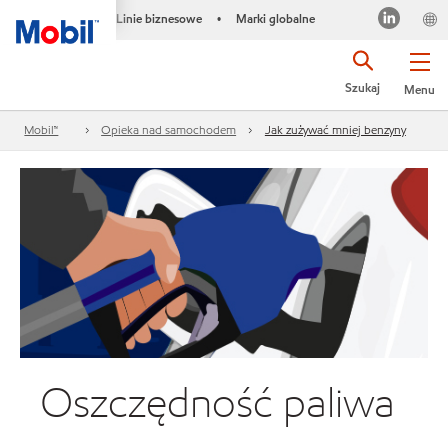
Linie biznesowe
Marki globalne
•
Szukaj
Menu
Mobil™
Opieka nad samochodem
Jak zużywać mniej benzyny
Oszczędność paliwa