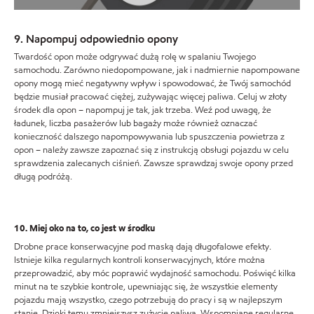
9. Napompuj odpowiednio opony
Twardość opon może odgrywać dużą rolę w spalaniu Twojego
samochodu. Zarówno niedopompowane, jak i nadmiernie napompowane
opony mogą mieć negatywny wpływ i spowodować, że Twój samochód
będzie musiał pracować ciężej, zużywając więcej paliwa. Celuj w złoty
środek dla opon – napompuj je tak, jak trzeba. Weź pod uwagę, że
ładunek, liczba pasażerów lub bagaży może również oznaczać
konieczność dalszego napompowywania lub spuszczenia powietrza z
opon – należy zawsze zapoznać się z instrukcją obsługi pojazdu w celu
sprawdzenia zalecanych ciśnień. Zawsze sprawdzaj swoje opony przed
długą podróżą.
10. Miej oko na to, co jest w środku
Drobne prace konserwacyjne pod maską dają długofalowe efekty.
Istnieje kilka regularnych kontroli konserwacyjnych, które można
przeprowadzić, aby móc poprawić wydajność samochodu. Poświęć kilka
minut na te szybkie kontrole, upewniając się, że wszystkie elementy
pojazdu mają wszystko, czego potrzebują do pracy i są w najlepszym
stanie. Dzięki temu zmniejszysz zużycie paliwa. Wspomniane regularne