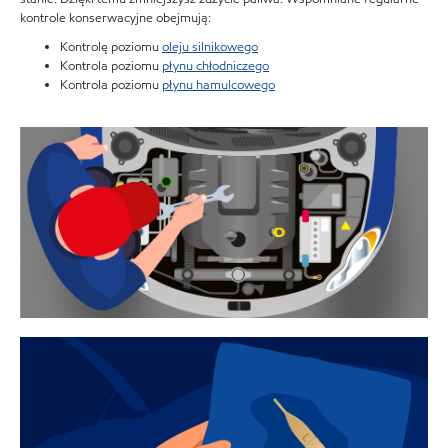
kontrole konserwacyjne obejmują:
Kontrolę poziomu
oleju silnikowego
Kontrola poziomu
płynu chłodniczego
Kontrola poziomu
płynu hamulcowego