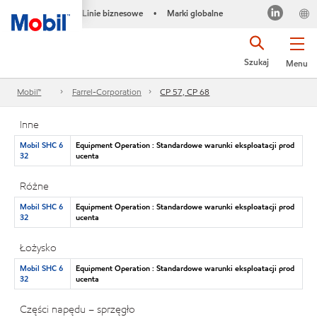
Linie biznesowe
Marki globalne
•
Szukaj
Menu
Mobil™
Farrel-Corporation
CP 57, CP 68
Inne
Mobil SHC 6
Equipment Operation : Standardowe warunki eksploatacji prod
32
ucenta
Różne
Mobil SHC 6
Equipment Operation : Standardowe warunki eksploatacji prod
32
ucenta
Łożysko
Mobil SHC 6
Equipment Operation : Standardowe warunki eksploatacji prod
32
ucenta
Części napędu – sprzęgło