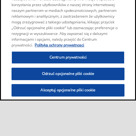
korzystania przez użytkowników z naszej strony internetowej
naszym partnerom w mediach społecznościowych, partnerom
reklamowym i analitycznym, z zastrzeżeniem że użytkownicy
mogą zrezygnować z takiego udostępniania, klikając przycisk
„Odrzuć opcjonalne pliki cookie” lub zaznaczając preferencje o
rezygnacji w wyszukiwarce. Aby zapoznać się z dalszymi
informacjami i opcjami, należy przejść do Centrum
prywatności.
Polityka ochrony prywatnosci
Centrum prywatności
Odrzuć opcjonalne pliki cookie
Akceptuj opcjonalne pliki cookie