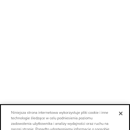
Niniejsza strona internetowa wykorzystuje pliki cookie i inne
technologie śledzące w celu podniesienia poziomu
zadowolenia użytkownika i analizy wydajności oraz ruchu na
naszej stronie. Ponadto udostępniamy informacje o sposobie