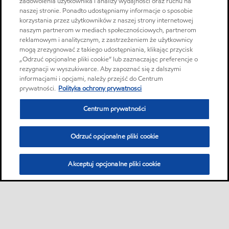
zadowolenia użytkownika i analizy wydajności oraz ruchu na
naszej stronie. Ponadto udostępniamy informacje o sposobie
korzystania przez użytkowników z naszej strony internetowej
naszym partnerom w mediach społecznościowych, partnerom
reklamowym i analitycznym, z zastrzeżeniem że użytkownicy
mogą zrezygnować z takiego udostępniania, klikając przycisk
„Odrzuć opcjonalne pliki cookie” lub zaznaczając preferencje o
rezygnacji w wyszukiwarce. Aby zapoznać się z dalszymi
informacjami i opcjami, należy przejść do Centrum
prywatności.
Polityka ochrony prywatnosci
Centrum prywatności
Odrzuć opcjonalne pliki cookie
Akceptuj opcjonalne pliki cookie