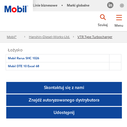
Linie biznesowe
Marki globalne
•
Szukaj
Menu
Mobil™
Hanshin-Diesel-Works-Ltd.
VTR Type Turbocharger
Łożysko
Mobil Rarus SHC 1026
Mobil DTE 10 Excel 68
Skontaktuj się z nami
Znajdź autoryzowanego dystrybutora
Udostępnij