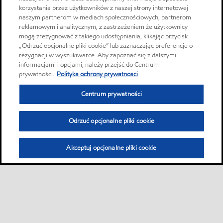
korzystania przez użytkowników z naszej strony internetowej
naszym partnerom w mediach społecznościowych, partnerom
reklamowym i analitycznym, z zastrzeżeniem że użytkownicy
mogą zrezygnować z takiego udostępniania, klikając przycisk
„Odrzuć opcjonalne pliki cookie” lub zaznaczając preferencje o
rezygnacji w wyszukiwarce. Aby zapoznać się z dalszymi
informacjami i opcjami, należy przejść do Centrum
prywatności.
Polityka ochrony prywatnosci
Centrum prywatności
Odrzuć opcjonalne pliki cookie
Akceptuj opcjonalne pliki cookie