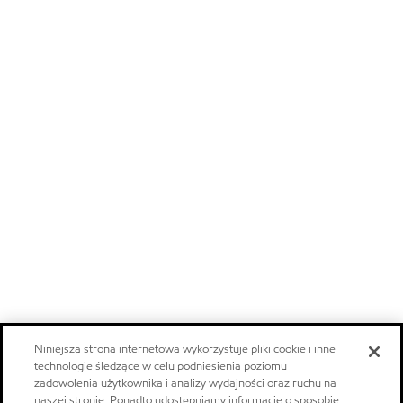
Niniejsza strona internetowa wykorzystuje pliki cookie i inne
technologie śledzące w celu podniesienia poziomu
zadowolenia użytkownika i analizy wydajności oraz ruchu na
naszej stronie. Ponadto udostępniamy informacje o sposobie