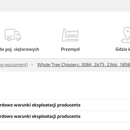
do poj. ciężarowych
Przemysł
Gdzie 
ing-equipment)
Whole Tree Chippers: 3084, 2675, 2366, 1858
rdowe warunki eksploatacji producenta
rdowe warunki eksploatacji producenta