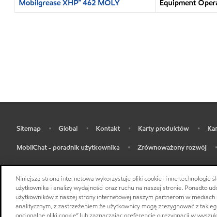
Mobilgrease XHP™ 462 MOLY
Equipment Opera
Sitemap
Global
Kontakt
Karty produktów
Kar
•
•
•
•
•
MobilChat - poradnik użytkownika
Zrównoważony rozwój
•
•
Niniejsza strona internetowa wykorzystuje pliki cookie i inne technologie
użytkownika i analizy wydajności oraz ruchu na naszej stronie. Ponadto u
użytkowników z naszej strony internetowej naszym partnerom w mediach
analitycznym, z zastrzeżeniem że użytkownicy mogą zrezygnować z takiego
opcjonalne pliki cookie” lub zaznaczając preferencje o rezygnacji w wyszu