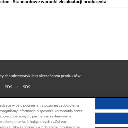
tion : Standardowe warunki eksploatacji producenta
ty charakterystyki bezpieczeństwa produktów
PDS
SDS
•
•
 śledzące w celu podniesienia poziomu zadowolenia
dostępniamy informacje o sposobie korzystania przez
 społecznościowych, partnerom reklamowym i
•
Centrum prywatności (Nie sprzedawaj ani nie udostępniaj mo
 udostępniania, klikając przycisk „Odrzuć
kiwarce. Aby zapoznać się z dalszymi informacjami i