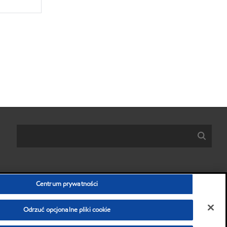
Centrum prywatności
Odrzuć opcjonalne pliki cookie
ich danych osobowych)
•
Ochrona prywatności
•
Zastrzeżenia prawne